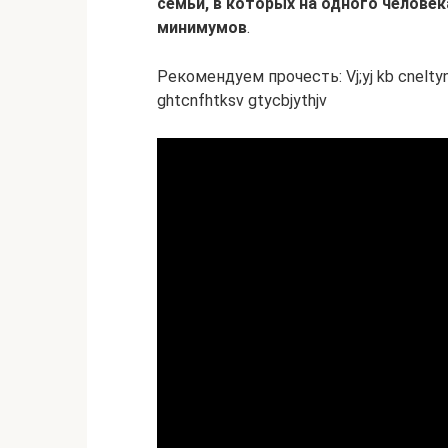
семьи, в которых
на одного челове
минимумов
.
Рекомендуем прочесть: Vj;yj kb cneltynf j,
ghtcnfhtksv gtycbjythjv