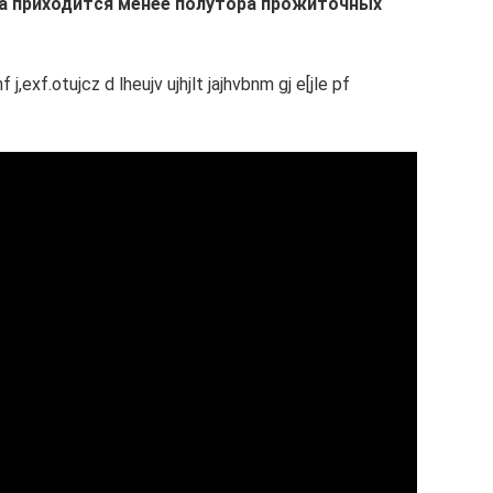
ка приходится менее полутора прожиточных
exf.otujcz d lheujv ujhjlt jajhvbnm gj e[jle pf