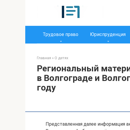
Перейти
к
контенту
Трудовое право
Юриспруденция
Главная
»
О детях
Региональный матери
в Волгограде и Волго
году
Представленная далее информация акт