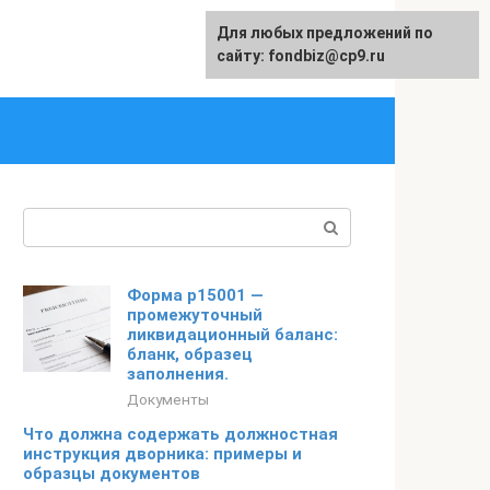
Для любых предложений по
English
сайту: fondbiz@cp9.ru
Поиск:
Форма р15001 —
промежуточный
ликвидационный баланс:
бланк, образец
заполнения.
Документы
Что должна содержать должностная
инструкция дворника: примеры и
образцы документов