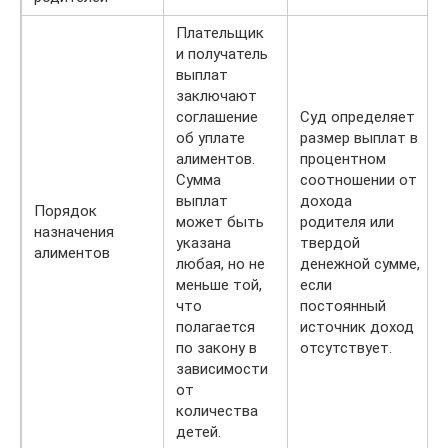
Плательщик
и получатель
выплат
заключают
соглашение
Суд определяет
об уплате
размер выплат в
алиментов.
процентном
Сумма
соотношении от
выплат
дохода
Порядок
может быть
родителя или
назначения
указана
твердой
алиментов
любая, но не
денежной сумме,
меньше той,
если
что
постоянный
полагается
источник доход
по закону в
отсутствует.
зависимости
от
количества
детей.