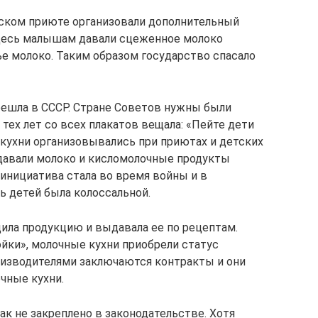
дском приюте организовали дополнительный
десь малышам давали сцеженное молоко
ье молоко. Таким образом государство спасало
решла в СССР. Стране Советов нужны были
 тех лет со всех плакатов вещала: «Пейте дети
 кухни организовывались при приютах и детских
ыдавали молоко и кисломолочные продукты
а инициатива стала во время войны и в
ь детей была колоссальной.
дила продукцию и выдавала ее по рецептам.
ройки», молочные кухни приобрели статус
оизводителями заключаются контракты и они
чные кухни.
ак не закреплено в законодательстве. Хотя