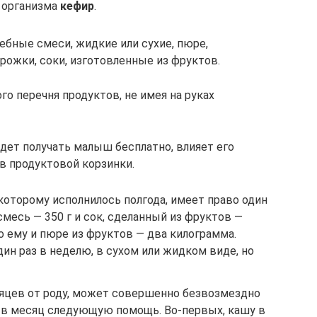
 организма
кефир
.
ебные смеси, жидкие или сухие, пюре,
рожки, соки, изготовленные из фруктов.
го перечня продуктов, не имея на руках
удет получать малыш бесплатно, влияет его
ав продуктовой корзинки.
которому исполнилось полгода, имеет право один
смесь — 350 г и сок, сделанный из фруктов —
о ему и пюре из фруктов — два килограмма.
ин раз в неделю, в сухом или жидком виде, но
яцев от роду, может совершенно безвозмездно
з в месяц следующую помощь. Во-первых, кашу в