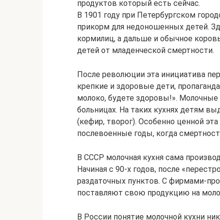
продуктов который есть сейчас.
В 1901 году при Петербургском горо
прикорм для недоношенных детей. З
кормилиц, а дальше и обычное коров
детей от младенческой смертности.
После революции эта инициатива пе
крепкие и здоровые дети, пропаганда
молоко, будете здоровы!». Молочные
больницах. На таких кухнях детям в
(кефир, творог). Особенно ценной эт
послевоенные годы, когда смертност
В СССР молочная кухня сама произво
Начиная с 90-х годов, после «перест
раздаточных пунктов. С фирмами-пр
поставляют свою продукцию на моло
В России понятие молочной кухни ник