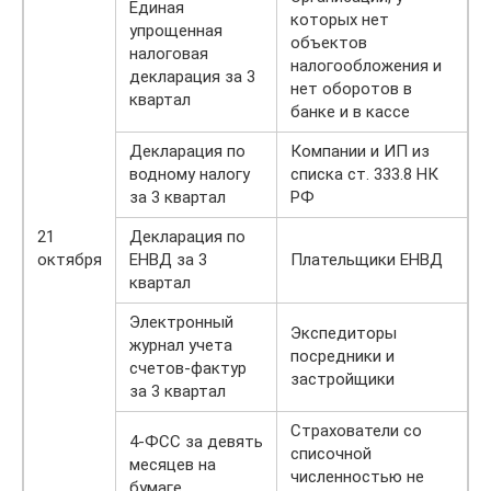
Единая
которых нет
упрощенная
объектов
налоговая
налогообложения и
декларация за 3
нет оборотов в
квартал
банке и в кассе
Декларация по
Компании и ИП из
водному налогу
списка ст. 333.8 НК
за 3 квартал
РФ
21
Декларация по
октября
ЕНВД за 3
Плательщики ЕНВД
квартал
Электронный
Экспедиторы
журнал учета
посредники и
счетов-фактур
застройщики
за 3 квартал
Страхователи со
4-ФСС за девять
списочной
месяцев на
численностью не
бумаге