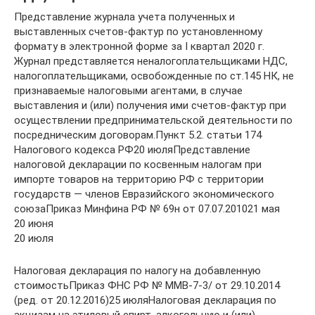
Представление журнала учета полученных и
выставленных счетов-фактур по установленному
формату в электронной форме за I квартал 2020 г.
Журнал представляется неналогоплательщиками НДС,
налогоплательщиками, освобожденные по ст.145 НК, не
признаваемые налоговыми агентами, в случае
выставления и (или) получения ими счетов-фактур при
осуществлении предпринимательской деятельности по
посредническим договорам.Пункт 5.2. статьи 174
Налогового кодекса РФ20 июляПредставление
налоговой декларации по косвенным налогам при
импорте товаров на территорию РФ с территории
государств — членов Евразийского экономического
союзаПриказ Минфина РФ № 69н от 07.07.201021 мая
20 июня
20 июля
Налоговая декларация по налогу на добавленную
стоимостьПриказ ФНС РФ № ММВ-7-3/ от 29.10.2014
(ред. от 20.12.2016)25 июляНалоговая декларация по
акцизам на этиловый спирт, алкогольную и (или)