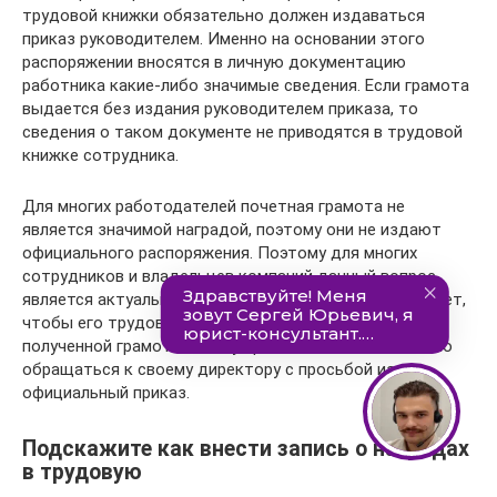
трудовой книжки обязательно должен издаваться
приказ руководителем. Именно на основании этого
распоряжении вносятся в личную документацию
работника какие-либо значимые сведения. Если грамота
выдается без издания руководителем приказа, то
сведения о таком документе не приводятся в трудовой
книжке сотрудника.
Для многих работодателей почетная грамота не
является значимой наградой, поэтому они не издают
официального распоряжения. Поэтому для многих
сотрудников и владельцев компаний данный вопрос
является актуальным и спорным. Если работник желает,
чтобы его трудовая книжка содержала данные о
полученной грамоте, то ему придется самостоятельно
обращаться к своему директору с просьбой издать
официальный приказ.
Подскажите как внести запись о наградах
в трудовую