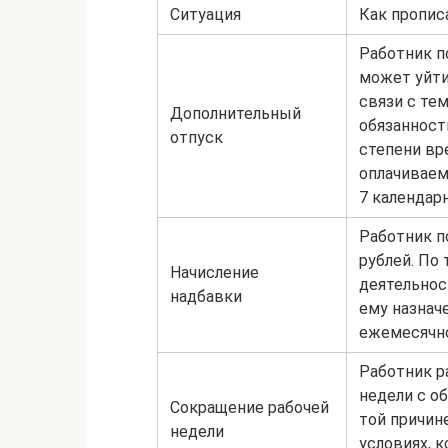
Ситуация
Как пропис
Работник п
может уйти 
связи с те
Дополнительный
обязанност
отпуск
степени вр
оплачиваем
7 календар
Работник п
рублей. По
Начисление
деятельнос
надбавки
ему назнач
ежемесячно
Работник р
недели с о
Сокращение рабочей
той причин
недели
условиях, 