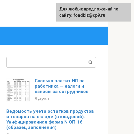
Для любых предложений по
English
сайту: fondbiz@cp9.ru
Поиск:
Сколько платит ИП за
работника — налоги и
взносы за сотрудников
Бухучет
Ведомость учета остатков продуктов
и товаров на складе (в кладовой).
Унифицированная форма N ОП-16
(образец заполнения)