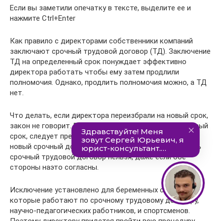
Если вы заметили опечатку в тексте, выделите ее и
нажмите Ctrl+Enter
Как правило с директорами собственники компаний
заключают срочный трудовой договор (ТД). Заключение
ТД на определенный срок понуждает эффективно
директора работать чтобы ему затем продлили
полномочия. Однако, продлить полномочия можно, а ТД
нет.
Что делать, если директора переизбрали на новый срок,
закон не говорит. Если директора переизбрали на новый
срок, следует прекратить прежний ТД и заключить
новый срочный договор. По общему правилу продлить
срочный трудовой договор нельзя, даже если обе
стороны наэто согласны.
Исключение установлено для беременных сотрудниц,
которые работают по срочному трудовому договору,
научно-педагогических работников, и спортсменов.