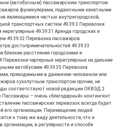
ным (автобусным) пассажирским транспортом
ассажиров фуникулерами, подвесными канатными
не являющимися частью внутригородской,
дной транспортных систем 49.39.3 Перевозки
нерегулярные 49.39.31 Аренда городских и
ем 49.39.32 Перевозка пассажиров
тра достопримечательностей 49.39.33
а близкие расстояния городскими и
4 Перевозки чартерные нерегулярные на дальние
дными автобусами 49.39.35 Перевозка
ами, приводимыми в движение человеком или
ажиров сухопутным транспортом прочие, не
оды соответствуют новой редакции ОКВЭД 2
 Пассажиры – очень «благодарный» контингент
ствление пассажирских перевозок всегда будет
й его организации. Перемещение людей
ится к тому же виду деятельности, что и
в организации, в регулярности и способе