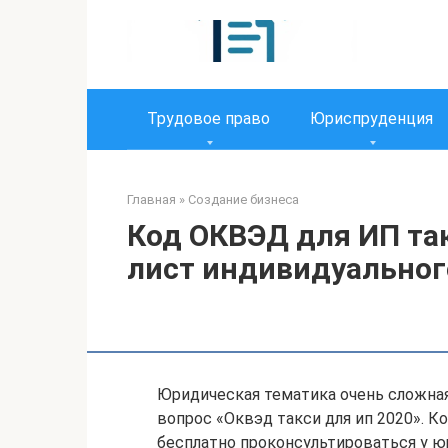
Перейти
к
контенту
Трудовое право
Юриспруденция
Главная
»
Создание бизнеса
Код ОКВЭД для ИП так
лист индивидуальног
Юридическая тематика очень сложная 
вопрос «Оквэд такси для ип 2020». К
бесплатно проконсультироваться у юр