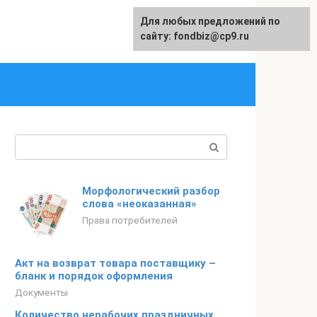
Для любых предложений по
English
сайту: fondbiz@cp9.ru
Поиск:
Морфологический разбор
слова «неоказанная»
Права потребителей
Акт на возврат товара поставщику –
бланк и порядок оформления
Документы
Количество нерабочих праздничных