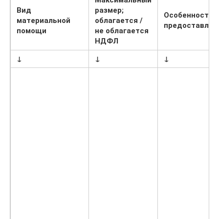
Максимальный
Вид
размер;
Особенности
материальной
облагается /
предоставлен
помощи
не облагается
НДФЛ
↓
↓
↓