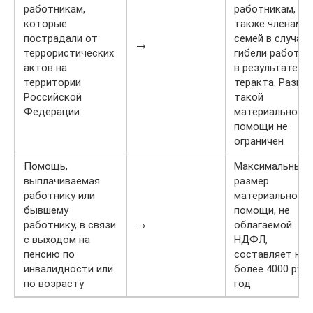
работникам,
работникам, а
которые
также членам и
пострадали от
семей в случае
→
террористических
гибели работни
актов на
в результате
территории
теракта. Разме
Российской
такой
Федерации
материальной
помощи не
ограничен
Помощь,
Максимальный
выплачиваемая
размер
работнику или
материальной
бывшему
помощи, не
работнику, в связи
→
облагаемой
с выходом на
НДФЛ,
пенсию по
составляет не
инвалидности или
более 4000 руб.
по возрасту
год