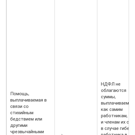
НДФЛ не
облагаются
Помощь,
суммы,
выплачиваемая в
выплачиваемые
связи со
как самим
стихийным
работникам, та
бедствием или
и членам их сем
другими
в случае гибели
чрезвычайными
→
работника в