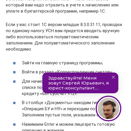
который вам надо отразить в учете к начислению или
уплате в бухгалтерской программе, например 1С.
Если у вас стоит 1С версии младше 8.3.0.31.11, проводки
по единому налогу УСН вам придется вводить вручную
либо воспользоваться полуавтоматическим
заполнением. Для полуавтоматического заполнения
необходимо:
Зайти на главную страницу программы;
Войти в раздел «Корреспонденция счетов»;
Для начисления налога в раскрывающемся
списке по дебету выбираем счет «99», а по
кредиту «68» субсчет «12».
В столбце «Документы» находим гиперссылку
«Операция БУ и НУ» и переходим по ней.
Заполняем пустые поля, указываем сумму.
Нажимаем Enter и можем лицезреть готовую
операцию в журнале.