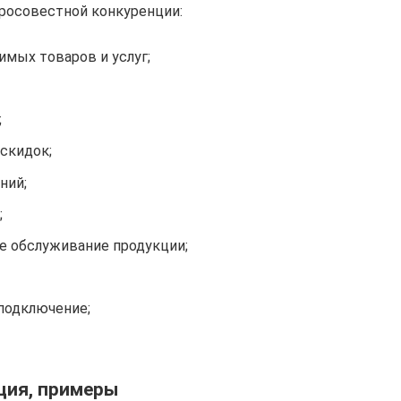
росовестной конкуренции:
имых товаров и услуг;
;
скидок;
ний;
;
ое обслуживание продукции;
 подключение;
ция, примеры