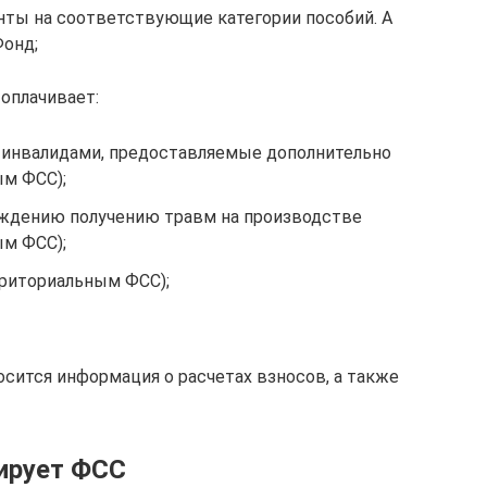
нты на соответствующие категории пособий. А
Фонд;
 оплачивает:
-инвалидами, предоставляемые дополнительно
ым ФСС);
еждению получению травм на производстве
ым ФСС);
риториальным ФСС);
осится информация о расчетах взносов, а также
ирует ФСС