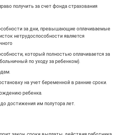
раво получить за счет фонда страхования
пособности за дни, превышающие оплачиваемые
листок нетрудоспособности является
чного
особности, который полностью оплачивается за
больничный по уходу за ребенком).
одам.
становку на учет беременной в ранние сроки.
рождению ребенка.
 до достижения им полутора лет.
орит закон, сроки выплаты, действия работника,