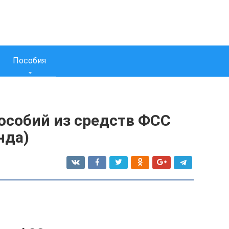
Пособия
собий из средств ФСС
нда)