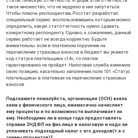
статистическую отчетность. И форм этой отчетности
такое множество, что не мудрено в них запутаться.
Чтобы помочь респондентам, Росстат разработал
специальный сервис. воспользовавшись которым можно
определить, какую статотчетность нужно сдавать
конкретному респонденту. Однако, к сожалению, данный
сервис работает не всегда корректно. Будьте
внимательны: если в платежном поручении на
перечисление страховых взносов в бюджет вы укажете
код статуса плательщика «14», то платеж
гарантированно не пройдет. Налоговая служба изменила
свою позицию, касательно заполнения поля 101 «Статус
плательщика» в платежках на перечисление страховых
взносов.
Подскажите пожалуйста, организация (ОСН) взяла
заем у физического лица, ежемесячно начисляет
ему проценты и по возможности выплачивает их
ему. Необходимо ли в конце года предоставлять
справки 2НДФЛ на физ.лицо в налоговую и надо ли
уплачивать подоходный налог с его доходов(т.е.с
суммы процентов)?