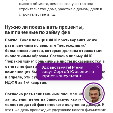
жилого объекта, земельного участка под
строительство дома, участка с домом, доли в
строительстве и т.д.
Нужно ли показывать проценты,
выплаченные по займу физ
Важно! Такая позиция ФНС противоречит их же
разъяснениям по выплате “переходящих”
больничных листов, которые должны отражаться
аналогичным образом. Согласно письму ФНС
“переходящие” больничные листы показываются в
отчете по фактической выплате, т.е. если
компенсация была начислена в марте, а выплачена
в апреле, эти суммы не попадут ни в один раздел 6
НДФЛ за 1-й квартал.
Согласно разъяснительным письмам ФНС день
зачисления денег на банковскую карту человека,
является датой фактического получения дохода.
В
этот же день происходит удержание налога физических