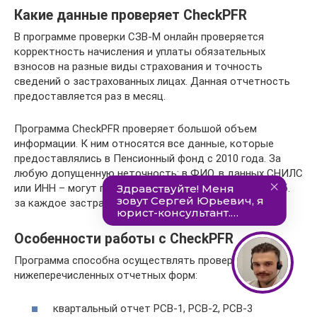
Какие данные проверяет CheckPFR
В программе проверки СЗВ-М онлайн проверяется
корректность начисления и уплаты обязательных
взносов на разные виды страхования и точность
сведений о застрахованных лицах. Данная отчетность
предоставляется раз в месяц.
Программа CheckPFR проверяет большой объем
информации. К ним относятся все данные, которые
предоставлялись в Пенсионный фонд с 2010 года. За
любую допущенную неточность: в ФИО, в данных СНИЛС
или ИНН – могут предъявить штраф в размере 500 руб.
за каждое застрахованное лицо (сотрудника).
Особенности работы с CheckPFR
Программа способна осуществлять проверку
нижеперечисленных отчетных форм:
квартальный отчет РСВ-1, РСВ-2, РСВ-3