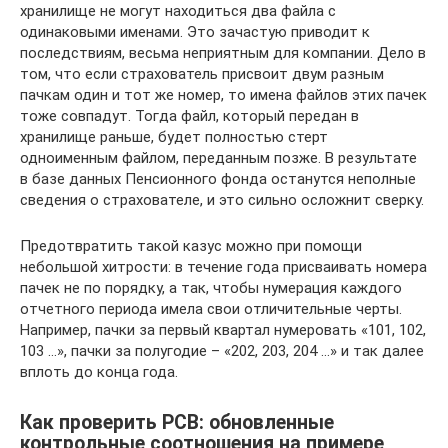
хранилище не могут находиться два файла с
одинаковыми именами. Это зачастую приводит к
последствиям, весьма неприятным для компании. Дело в
том, что если страхователь присвоит двум разным
пачкам один и тот же номер, то имена файлов этих пачек
тоже совпадут. Тогда файл, который передан в
хранилище раньше, будет полностью стерт
одноименным файлом, переданным позже. В результате
в базе данных Пенсионного фонда останутся неполные
сведения о страхователе, и это сильно осложнит сверку.
Предотвратить такой казус можно при помощи
небольшой хитрости: в течение года присваивать номера
пачек не по порядку, а так, чтобы нумерация каждого
отчетного периода имела свои отличительные черты.
Например, пачки за первый квартал нумеровать «101, 102,
103 …», пачки за полугодие – «202, 203, 204 …» и так далее
вплоть до конца года.
Как проверить РСВ: обновленные
контрольные соотношения на примере