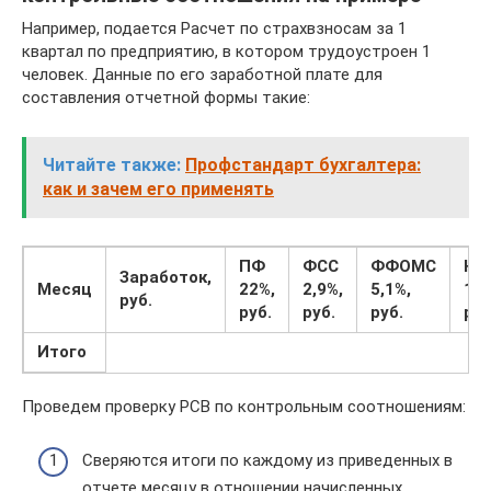
Например, подается Расчет по страхвзносам за 1
квартал по предприятию, в котором трудоустроен 1
человек. Данные по его заработной плате для
составления отчетной формы такие:
Читайте также:
Профстандарт бухгалтера:
как и зачем его применять
ПФ
ФСС
ФФОМС
НД
Заработок,
Месяц
22%,
2,9%,
5,1%,
13%
руб.
руб.
руб.
руб.
руб
Итого
Проведем проверку РСВ по контрольным соотношениям:
Сверяются итоги по каждому из приведенных в
отчете месяцу в отношении начисленных