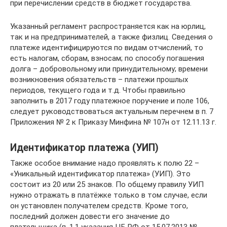
при перечислении средств в бюджет государства.
Указанный регламент распространяется как на юрлиц,
так и на предпринимателей, а также физлиц. Сведения о
платеже идентифицируются по видам отчислений, то
есть налогам, сборам, взносам; по способу погашения
долга – добровольному или принудительному; времени
возникновения обязательств – платежи прошлых
периодов, текущего года и т.д. Чтобы правильно
заполнить в 2017 году платежное поручение и поле 106,
следует руководствоваться актуальным перечнем в п. 7
Приложения № 2 к Приказу Минфина № 107н от 12.11.13 г.
Идентификатор платежа (УИП)
Также особое внимание надо проявлять к полю 22 –
«Уникальный идентификатор платежа» (УИП). Это
состоит из 20 или 25 знаков. По общему правилу УИП
нужно отражать в платёжке только в том случае, если
он установлен получателем средств. Кроме того,
последний должен довести его значение до
плательщика (п. 1.1 указания ЦБ РФ от 15.07.2013 №