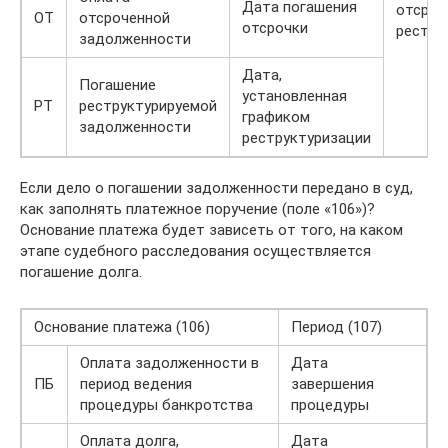
Дата погашения
отсроч
ОТ
отсроченной
отсрочки
рестру
задолженности
Дата,
Погашение
установленная
РТ
реструктурируемой
графиком
задолженности
реструктуризации
Если дело о погашении задолженности передано в суд,
как заполнять платежное поручение (поле «106»)?
Основание платежа будет зависеть от того, на каком
этапе судебного расследования осуществляется
погашение долга.
Основание платежа (106)
Период (107)
Оплата задолженности в
Дата
ПБ
период ведения
завершения
процедуры банкротства
процедуры
Оплата долга,
Дата