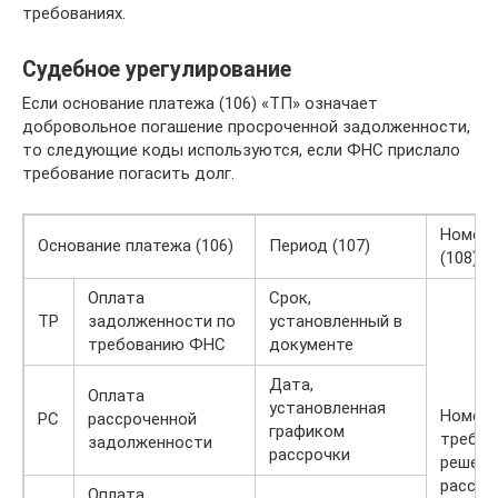
требованиях.
Судебное урегулирование
Если основание платежа (106) «ТП» означает
добровольное погашение просроченной задолженности,
то следующие коды используются, если ФНС прислало
требование погасить долг.
Номер
Основание платежа (106)
Период (107)
(108)
Оплата
Срок,
ТР
задолженности по
установленный в
требованию ФНС
документе
Дата,
Оплата
установленная
Номер 
РС
рассроченной
графиком
требов
задолженности
рассрочки
решени
рассро
Оплата