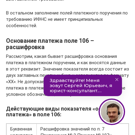
В остальном заполнение полей платежного поручения по
требованию ИФНС не имеет принципиальных
особенностей.
Основание платежа поле 106 –
расшифровка
Рассмотрим, какая бывает расшифровка основания
платежа в платежном поручении, и как вносятся данные
в этот реквизит. Значение показателя всегда состоит из
двух заглавных печатных букв и заполняется по формату
«ХХ». Не допускается оставлять пустое основание
платежа в платежке: следует либо внести официальное
условное обозначение, либо проставить «0».
Действующие виды показателя «основание
платежа» в поле 106:
Буквенная
Расшифровка значений по п. 7