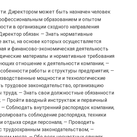
ти. Директором может быть назначен человек
профессиональным образованием и опытом
ости в организации сходного направления
 Директор обязан: — Знать нормативные
е акты, на основе которых осуществляется
ая и финансово-экономическая деятельность
тодические материалы и нормативные требования
еющих отношение к деятельности компании; —
особенности работы и структуры предприятия; —
изводственные мощности и технологические
ть трудовое законодательство, организацию
ы труда; — Знать свои должностные обязанности
а; — Пройти вводный инструктаж и первичный
; — Соблюдать внутренний распорядок компании,
тролировать соблюдение распорядка, техники
и отдыха среди персонала; — Проводить
с трудоохранным законодательством; —
чем месте. — Обо всех несчастных случаях,