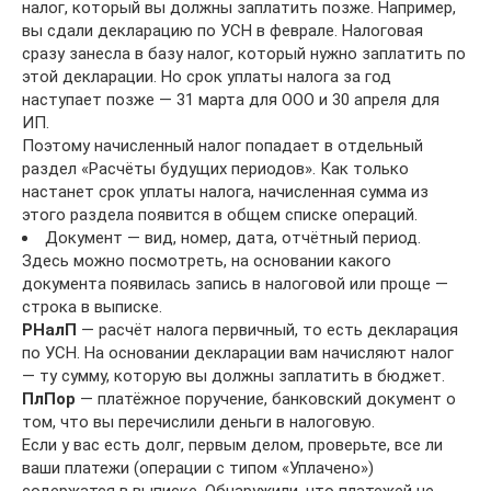
налог, который вы должны заплатить позже. Например,
вы сдали декларацию по УСН в феврале. Налоговая
сразу занесла в базу налог, который нужно заплатить по
этой декларации. Но срок уплаты налога за год
наступает позже — 31 марта для ООО и 30 апреля для
ИП.
Поэтому начисленный налог попадает в отдельный
раздел «Расчёты будущих периодов». Как только
настанет срок уплаты налога, начисленная сумма из
этого раздела появится в общем списке операций.
Документ — вид, номер, дата, отчётный период.
Здесь можно посмотреть, на основании какого
документа появилась запись в налоговой или проще —
строка в выписке.
РНалП
— расчёт налога первичный, то есть декларация
по УСН. На основании декларации вам начисляют налог
— ту сумму, которую вы должны заплатить в бюджет.
ПлПор
— платёжное поручение, банковский документ о
том, что вы перечислили деньги в налоговую.
Если у вас есть долг, первым делом, проверьте, все ли
ваши платежи (операции с типом «Уплачено»)
содержатся в выписке. Обнаружили, что платежей не