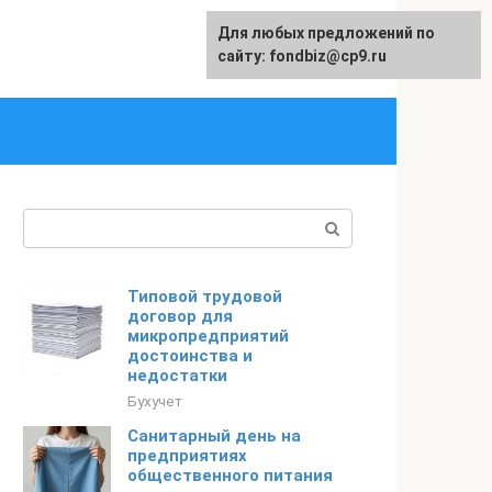
Для любых предложений по
English
сайту: fondbiz@cp9.ru
Поиск:
Типовой трудовой
договор для
микропредприятий
достоинства и
недостатки
Бухучет
Санитарный день на
предприятиях
общественного питания