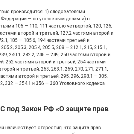
твие производится: 1) следователями
Федерации — по уголовным делам: а) о
ьями 105 — 110, 111 частью четвертой, 120, 126,
частями второй и третьей, 127.2 частями второй и
172.1, 185 — 185.6, 194 частями третьей и
05.2, 205.3, 205.4, 205.5, 208 — 212.1, 215, 215.1,
, 239, 240.1, 242.2, 246 — 249, 250 частями второй и
й, 252 частями второй и третьей, 254 частями
орой и третьей, 263, 263.1, 269, 270, 271, 271.1,
 частями второй и третьей, 295, 296, 298.1 — 305,
330.2, 332 — 354.1 и 356 — 360 Уголовного кодекса
С под Закон РФ «О защите прав
й наличествует стереотип, что защита прав