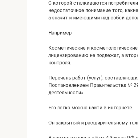
С которой сталкиваются потребители
недостаточное понимание того, каки
а значит и имеющими над собой допол
Например
Косметические и косметологические 
лицензированию не подлежат, а втор
контроля.
Перечень работ (услуг), составляю
Постановлением Правительства № 29
деятельности».
Его легко можно найти в интернете.
Он закрытый и расширительному тол
В соответствии с п.5 ст.4 Закона РФ