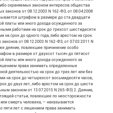
либо охраняемых законом интересов общества
х законов от 08.12.2003 N 162-ФЗ, от 08.04.2008
казывается штрафом в размере до ста двадцати
ой платы или иного дохода осужденного за
льными работами на срок до трехсот шестидесяти
и на срок до одного года, либо арестом на срок
 законов от 08.12.2003 N 162-ФЗ, от 07.03.2011 N
То же деяние, повлекшее причинение особо
рафом в размере от двухсот тысяч до пятисот
ой платы или иного дохода осужденного за
 лишением права занимать определенные
ной деятельностью на срок до трех лет или без
ами на срок до четырехсот восьмидесяти часов,
ок до двух лет, либо арестом на срок до шести
ным законом от 13.07.2015 N 265-ФЗ) 2. Деяние,
тоящей статьи, повлекшее по неосторожности
или смерть человека, — наказывается
о пяти лет с лишением права занимать